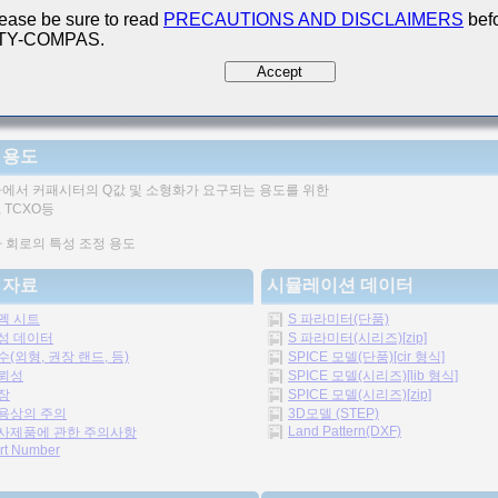
ease be sure to read
PRECAUTIONS AND DISCLAIMERS
befo
 TY-COMPAS.
Accept
기 커패시터로서는 높은 Q값을 고주파에서 얻을 수 있습니다.
 용도
에서 커패시터의 Q값 및 소형화가 요구되는 용도를 위한
 TCXO등
 회로의 특성 조정 용도
 자료
시뮬레이션 데이터
펙 시트
S 파라미터(단품)
성 데이터
S 파라미터(시리즈)[zip]
수(외형, 권장 랜드, 등)
SPICE 모델(단품)[cir 형식]
뢰성
SPICE 모델(시리즈)[lib 형식]
장
SPICE 모델(시리즈)[zip]
용상의 주의
3D모델 (STEP)
Land Pattern(DXF)
사제품에 관한 주의사항
rt Number