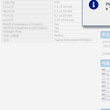
디레이팅
STD
Pl
특징
L사이즈
0.4 ±0.02 mm
e
W사이즈
0.2 ±0.02 mm
T사이즈
0.2 ±0.02 mm
e사이즈
0.10 ±0.03 mm
RoHS Compliance (10 subst.)
Yes
적층자
REACH Compliance (253 subst.)
Yes
Halogen Free
Yes
주요
적용 납땜법
Reflow
포장
Taping Embossed 40000pcs
고주파
VCO,
고주파
제품
스
특
치
신
포
사
당
Pa