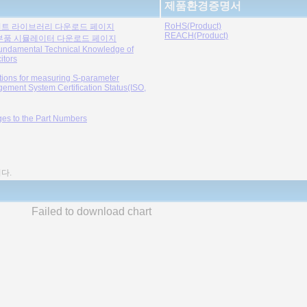
제품환경증명서
RoHS(Product)
트 라이브러리 다운로드 페이지
REACH(Product)
부품 시뮬레이터 다운로드 페이지
undamental Technical Knowledge of
itors
tions for measuring S-parameter
ement System Certification Status(ISO,
es to the Part Numbers
다.
Failed to download chart