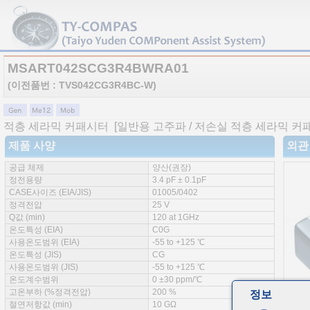
MSART042SCG3R4BWRA01
(이전품번 : TVS042CG3R4BC-W)
적층 세라믹 커패시터
[일반용 고주파 / 저손실 적층 세라믹 커
제품 사양
외관
공급 체제
양산(권장)
정전용량
3.4 pF ± 0.1pF
CASE사이즈 (EIA/JIS)
01005/0402
정격전압
25 V
Q값 (min)
120 at 1GHz
온도특성 (EIA)
C0G
사용온도범위 (EIA)
-55 to +125 ℃
온도특성 (JIS)
CG
사용온도범위 (JIS)
-55 to +125 ℃
온도계수범위
0 ±30 ppm/℃
고온부하 (%정격전압)
200 %
정보
절연저항값 (min)
10 GΩ