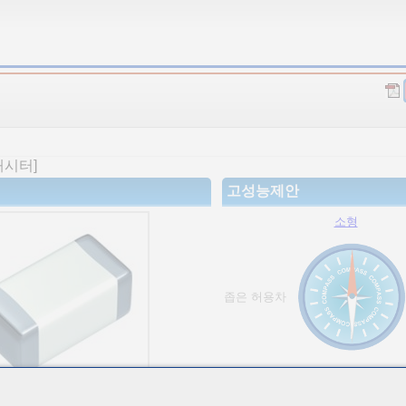
패시터]
고성능제안
소형
좁은 허용차
고용량