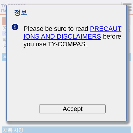
정보
MSARE021SCG8R7CWRA01
Please be sure to read
PRECAUT
(이전품번 EVS021CG8R7CK-W)
IONS AND DISCLAIMERS
before
적층 세라믹 커패시터
you use TY-COMPAS.
[일반용 고주파 / 저손실 적층 세라믹 커패시터]
외관
Accept
제품 사양