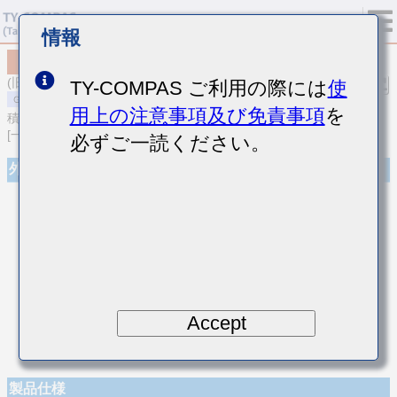
情報
MSAST021SCH120JWNA01
(旧品番 TMK021CH120JK-W)
TY-COMPAS ご利用の際には
使
用上の注意事項及び免責事項
を
積層セラミックコンデンサ
[一般用 積層セラミックコンデンサ (温度補償用)]
必ずご一読ください。
外観
Accept
製品仕様