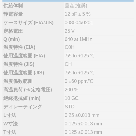
供給体制
量産(推奨)
静電容量
12 pF ± 5 %
ケースサイズ (EIA/JIS)
008004/0201
定格電圧
25 V
Q (min)
640 at 1MHz
温度特性 (EIA)
C0H
使用温度範囲 (EIA)
-55 to +125 ℃
温度特性 (JIS)
CH
使用温度範囲 (JIS)
-55 to +125 ℃
温度係数範囲
0 ±60 ppm/℃
高温負荷 (% 定格電圧)
200 %
絶縁抵抗値 (min)
10 GΩ
ディレーティング
STD
L寸法
0.25 ±0.013 mm
W寸法
0.125 ±0.013 mm
T寸法
0.125 ±0.013 mm