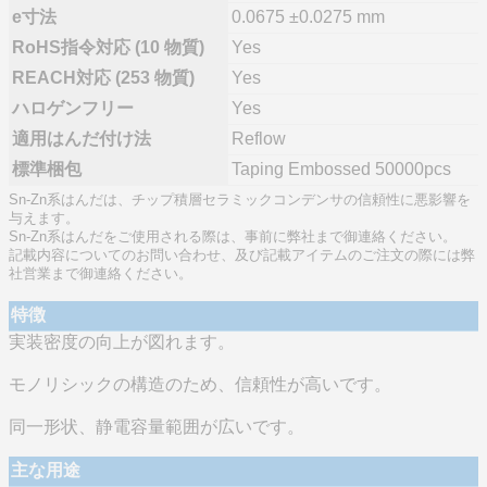
e寸法
0.0675 ±0.0275 mm
RoHS指令対応 (10 物質)
Yes
REACH対応 (253 物質)
Yes
ハロゲンフリー
Yes
適用はんだ付け法
Reflow
標準梱包
Taping Embossed 50000pcs
Sn-Zn系はんだは、チップ積層セラミックコンデンサの信頼性に悪影響を
与えます。
Sn-Zn系はんだをご使用される際は、事前に弊社まで御連絡ください。
記載内容についてのお問い合わせ、及び記載アイテムのご注文の際には弊
社営業まで御連絡ください。
特徴
実装密度の向上が図れます。
モノリシックの構造のため、信頼性が高いです。
同一形状、静電容量範囲が広いです。
主な用途