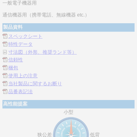
一般電子機器用
通信機器用（携帯電話、無線機器 etc.）
製品資料
スペックシート
特性データ
寸法図（外形、推奨ランド等）
信頼性
梱包
使用上の注意
当社製品に関するお断り
品番表記法
高性能提案
小型
狭公差
低背